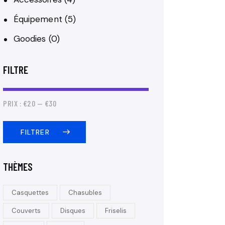
Équipement
(5)
Goodies
(0)
FILTRE
PRIX :
€20
—
€30
FILTRER
THÈMES
Casquettes
Chasubles
Couverts
Disques
Friselis