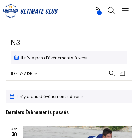
0
N3
Il n’y a pas d’évènements à venir.
R
N
08-07-2026
R
M
S
A
e
E
o
c
é
V
C
i
C
h
l
I
s
Il n’y a pas d’évènements à venir.
H
A
e
e
G
E
r
L
c
A
Derniers Évènements passés
c
R
E
t
T
h
C
N
i
e
I
SEP
H
o
D
O
30