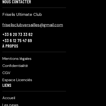
NOUS CONTACTER
E
S
Friselis Ultimate Club
É
V
friselisclubversailles@gmail.com
È
+33 6 20 73 33 62
N
+33 6 12 75 47 69
E
À PROPOS
M
E
Mentions légales
N
Confidentialité
T
CGV
S
Espace Licenciés
LIENS
Accueil
Les news