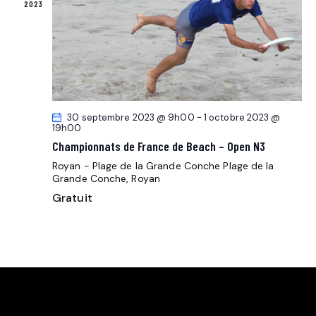
n
E
R
2023
N
n
E
I
D
e
T
E
E
z
N
R
V
u
A
U
D
n
E
V
E
e
S
I
É
30 septembre 2023 @ 9h00
-
1 octobre 2023 @
d
19h00
É
G
a
V
Championnats de France de Beach – Open N3
V
t
A
È
È
Royan - Plage de la Grande Conche
Plage de la
e
T
N
Grande Conche, Royan
N
.
I
E
Gratuit
E
O
M
M
N
E
E
D
N
N
E
T
T
V
S
U