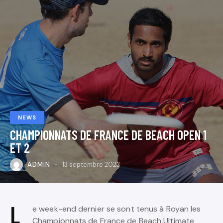
NEWS
CHAMPIONNATS DE FRANCE DE BEACH OPEN 1
ET 2
ADMIN
13 septembre 2023
L
e week-end dernier se sont tenus à Royan les
Championnats de France de Beach Ultimate