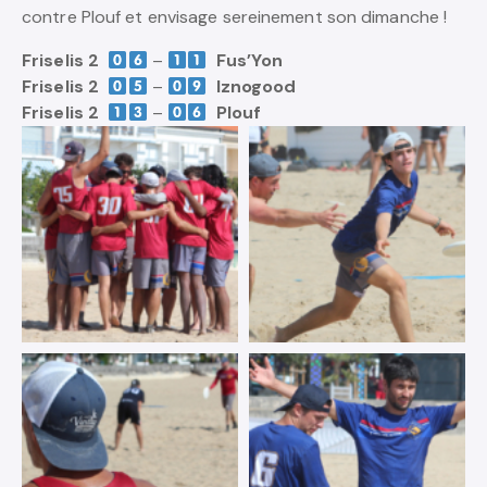
contre Plouf et envisage sereinement son dimanche !
Friselis 2
–
Fus’Yon
Friselis 2
–
Iznogood
Friselis 2
–
Plouf